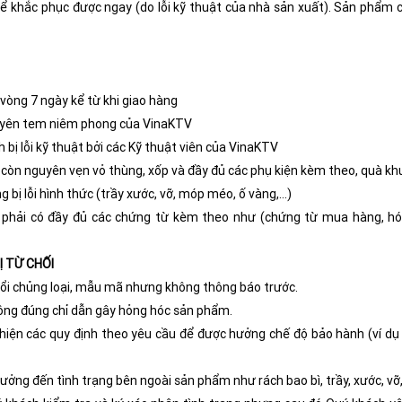
 khắc phục được ngay (do lỗi kỹ thuật của nhà sản xuất). Sản phẩm ch
vòng 7 ngày kể từ khi giao hàng
uyên tem niêm phong của VinaKTV
 bị lỗi kỹ thuật bởi các Kỹ thuật viên của VinaKTV
 còn nguyên vẹn vỏ thùng, xốp và đầy đủ các phụ kiện kèm theo, quà k
 bị lỗi hình thức (trầy xước, vỡ, móp méo, ố vàng,…)
i phải có đầy đủ các chứng từ kèm theo như (chứng từ mua hàng, hó
Ị TỪ CHỐI
ổi chủng loại, mẫu mã nhưng không thông báo trước.
ông đúng chỉ dẫn gây hỏng hóc sản phẩm.
hiện các quy định theo yêu cầu để được hưởng chế độ bảo hành (ví dụ
ưởng đến tình trạng bên ngoài sản phẩm như rách bao bì, trầy, xước, vỡ