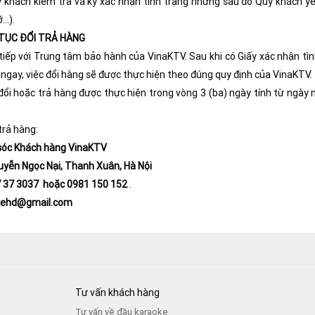
khách kiểm tra và ký xác nhận tình trạng nhưng sau đó Quý khách yêu c
ỡ…).
Ủ TỤC ĐỔI TRẢ HÀNG
 tiếp với Trung tâm bảo hành của VinaKTV. Sau khi có Giấy xác nhận tìn
ngay, việc đổi hàng sẽ được thực hiện theo đúng quy định của VinaKTV.
c đổi hoặc trả hàng được thực hiện trong vòng 3 (ba) ngày tính từ ngày 
trả hàng:
sóc Khách hàng
VinaKTV
uyễn Ngọc Nại, Thanh Xuân, Hà Nội
7
3
7
30
37
hoặc
0981 150 152
.
ke
hd
@gmail.com
Tư vấn khách hàng
Tư vấn về đầu karaoke