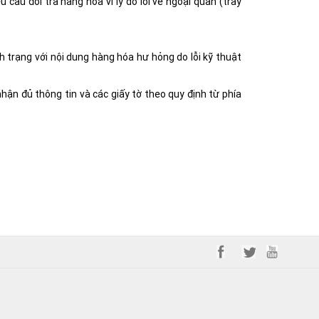
ầu đổi trả hàng hóa vì lý do lỗi về ngoại quan (trầy
h trạng với nội dung hàng hóa hư hỏng do lỗi kỹ thuật
nhận đủ thông tin và các giấy tờ theo quy định từ phía