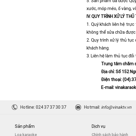
5. Sản phẩm đã được Quý 
xước, móp méo, ố vàng, v
IV. QUY TRÌNH XỬ LÝ TH
1. Quý khách liên hệ trực
không thể sửa chữa được 
2. Quy trình xử lý thủ tụ
khách hàng.
3. Liên hệ làm thủ tục đổi 
Trung tâm chăm 
Địa chỉ: Số
152 Ng
Điện thoại: (04).
3
E-mail: vinakarao
Hotline: 024 37 37 30 37
Hotmail:
info@vinaktv.vn
Sản phẩm
Dịch vụ
Loa karaoke
Chính sách bảo hành