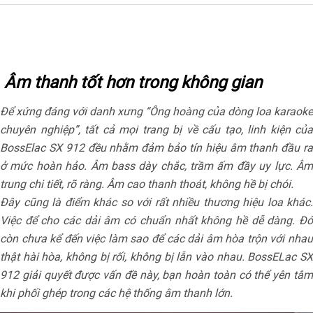
Âm thanh tốt hơn trong không gian
Để xứng đáng với danh xưng “Ông hoàng của dòng loa karaoke
chuyên nghiệp”, tất cả mọi trang bị về cấu tạo, linh kiện của
BossElac SX 912 đều nhằm đảm bảo tín hiệu âm thanh đầu ra
ở mức hoàn hảo. Âm bass dày chắc, trầm ấm đầy uy lực. Âm
trung chi tiết, rõ ràng. Âm cao thanh thoát, không hề bị chói.
Đây cũng là điểm khác so với rất nhiều thương hiệu loa khác.
Việc để cho các dải âm có chuẩn nhất không hề dễ dàng. Đó
còn chưa kể đến việc làm sao để các dải âm hòa trộn với nhau
thật hài hòa, không bị rối, không bị lẫn vào nhau. BossELac SX
912 giải quyết được vấn đề này, bạn hoàn toàn có thể yên tâm
khi phối ghép trong các hệ thống âm thanh lớn.