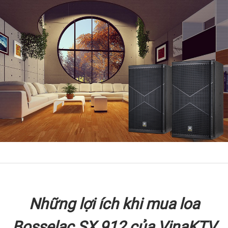
Những lợi ích khi mua loa
Bosselac SX 912 của VinaKTV