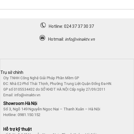
Hotline: 024 37 37 30 37
Hotmail:
info@vinaktv.vn
Trụ sở chính
Cty TNHH Công Nghệ Giải Pháp Phần Mềm GP
ĐC: Nhà E2-Phố Thái Thịnh, Phường Trung Liệt-Quận Đống Đa-HN.
GP số 0105534432 do SỞ KHDT HÀ NỘI Cấp ngày 27/09/2011
Email: info@vinaktv.vn
Showroom Hà Nội
Số 3, Ngõ 149 Nguyễn Ngọc Nại – Thanh Xuân – Hà Nội
Hotline: 0981.150.152
Hỗ trợ kỹ thuật