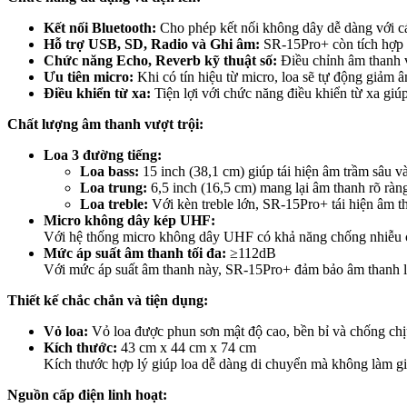
Kết nối Bluetooth:
Cho phép kết nối không dây dễ dàng với các
Hỗ trợ USB, SD, Radio và Ghi âm:
SR-15Pro+ còn tích hợp 
Chức năng Echo, Reverb kỹ thuật số:
Điều chỉnh âm thanh v
Ưu tiên micro:
Khi có tín hiệu từ micro, loa sẽ tự động giảm 
Điều khiển từ xa:
Tiện lợi với chức năng điều khiển từ xa giú
Chất lượng âm thanh vượt trội:
Loa 3 đường tiếng:
Loa bass:
15 inch (38,1 cm) giúp tái hiện âm trầm sâu 
Loa trung:
6,5 inch (16,5 cm) mang lại âm thanh rõ ràng,
Loa treble:
Với kèn treble lớn, SR-15Pro+ tái hiện âm th
Micro không dây kép UHF:
Với hệ thống micro không dây UHF có khả năng chống nhiễu cao
Mức áp suất âm thanh tối đa:
≥112dB
Với mức áp suất âm thanh này, SR-15Pro+ đảm bảo âm thanh l
Thiết kế chắc chắn và tiện dụng:
Vỏ loa:
Vỏ loa được phun sơn mật độ cao, bền bỉ và chống chịu
Kích thước:
43 cm x 44 cm x 74 cm
Kích thước hợp lý giúp loa dễ dàng di chuyển mà không làm g
Nguồn cấp điện linh hoạt: