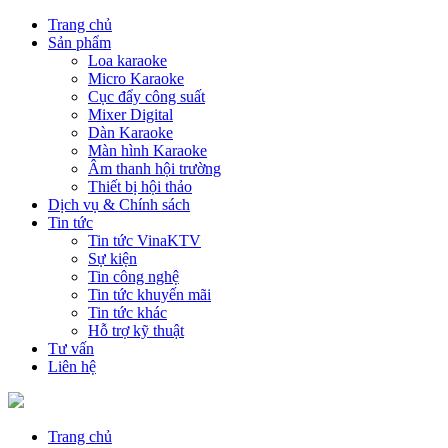
Trang chủ
Sản phẩm
Loa karaoke
Micro Karaoke
Cục đẩy công suất
Mixer Digital
Dàn Karaoke
Màn hình Karaoke
Âm thanh hội trường
Thiết bị hội thảo
Dịch vụ & Chính sách
Tin tức
Tin tức VinaKTV
Sự kiện
Tin công nghệ
Tin tức khuyến mãi
Tin tức khác
Hỗ trợ kỹ thuật
Tư vấn
Liên hệ
Trang chủ