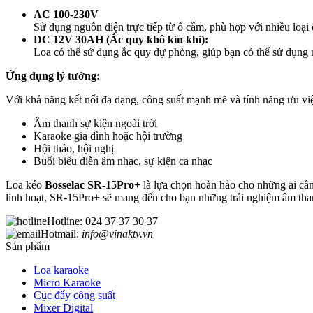
AC 100-230V
Sử dụng nguồn điện trực tiếp từ ổ cắm, phù hợp với nhiều loại đ
DC 12V 30AH (Ắc quy khô kín khí):
Loa có thể sử dụng ắc quy dự phòng, giúp bạn có thể sử dụng 
Ứng dụng lý tưởng:
Với khả năng kết nối đa dạng, công suất mạnh mẽ và tính năng ưu vi
Âm thanh sự kiện ngoài trời
Karaoke gia đình hoặc hội trường
Hội thảo, hội nghị
Buổi biểu diễn âm nhạc, sự kiện ca nhạc
Loa kéo
Bosselac SR-15Pro+
là lựa chọn hoàn hảo cho những ai cần 
linh hoạt, SR-15Pro+ sẽ mang đến cho bạn những trải nghiệm âm tha
Hotline: 024 37 37 30 37
Hotmail:
info@vinaktv.vn
Sản phẩm
Loa karaoke
Micro Karaoke
Cục đẩy công suất
Mixer Digital