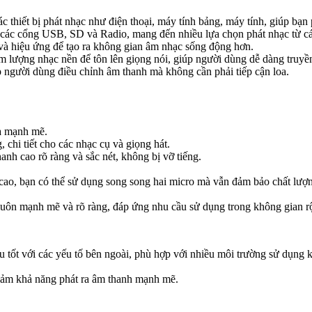
 thiết bị phát nhạc như điện thoại, máy tính bảng, máy tính, giúp bạn
các cổng USB, SD và Radio, mang đến nhiều lựa chọn phát nhạc từ c
à hiệu ứng để tạo ra không gian âm nhạc sống động hơn.
âm lượng nhạc nền để tôn lên giọng nói, giúp người dùng dễ dàng truyền
p người dùng điều chỉnh âm thanh mà không cần phải tiếp cận loa.
và mạnh mẽ.
 chi tiết cho các nhạc cụ và giọng hát.
anh cao rõ ràng và sắc nét, không bị vỡ tiếng.
, bạn có thể sử dụng song song hai micro mà vẫn đảm bảo chất lượng 
uôn mạnh mẽ và rõ ràng, đáp ứng nhu cầu sử dụng trong không gian r
 tốt với các yếu tố bên ngoài, phù hợp với nhiều môi trường sử dụng 
iảm khả năng phát ra âm thanh mạnh mẽ.