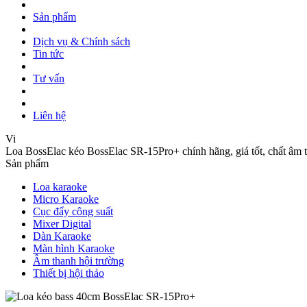
Sản phẩm
Dịch vụ & Chính sách
Tin tức
Tư vấn
Liên hệ
Vi
Loa BossElac kéo BossElac SR-15Pro+ chính hãng, giá tốt, chất âm t
Sản phẩm
Loa karaoke
Micro Karaoke
Cục đẩy công suất
Mixer Digital
Dàn Karaoke
Màn hình Karaoke
Âm thanh hội trường
Thiết bị hội thảo