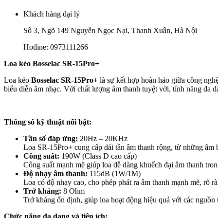
Khách hàng đại lý
Số 3, Ngõ 149 Nguyễn Ngọc Nại, Thanh Xuân, Hà Nội
Hotline: 0973111266
Loa kéo Bosselac SR-15Pro+
Loa kéo
Bosselac SR-15Pro+
là sự kết hợp hoàn hảo giữa công nghệ 
biểu diễn âm nhạc. Với chất lượng âm thanh tuyệt vời, tính năng đa 
Thông số kỹ thuật nổi bật:
Tần số đáp ứng:
20Hz – 20KHz
Loa SR-15Pro+ cung cấp dải tần âm thanh rộng, từ những âm bas
Công suất:
190W (Class D cao cấp)
Công suất mạnh mẽ giúp loa dễ dàng khuếch đại âm thanh tron
Độ nhạy âm thanh:
115dB (1W/1M)
Loa có độ nhạy cao, cho phép phát ra âm thanh mạnh mẽ, rõ rà
Trở kháng:
8 Ohm
Trở kháng ổn định, giúp loa hoạt động hiệu quả với các nguồn 
Chức năng đa dạng và tiện ích: