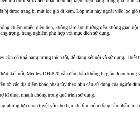
êu thụ dưới 8mA nên hoàn toàn tiết kiệm điện năng trong quá trình s
ết bị được trang bị mút lọc gió đi kèm. Lớp mút này ngoài việc lọc gió
ông chiếm nhiều diện tích, không làm ảnh hưởng đến không gian nội thấ
 sang trọng, trang nghiêm phù hợp với mục đích sử dụng.
ey còn có khả năng tương thích tốt, dễ dàng kết nối và sử dụng. Thiết 
g được kết nối, Medley DH-820 vẫn đảm bảo không bị gián đoạn trong v
yển tới các địa điểm khác nhau tùy theo nhu cầu sử dụng của người dùn
 kĩ thuật nhanh chóng trong quá trình sử dụng.
trong những lựa chọn tuyệt vời cho bạn khi tìm kiếm dòng sản phẩm mic