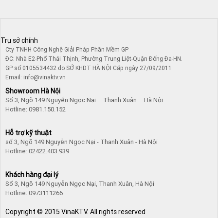
Trụ sở chính
Cty TNHH Công Nghệ Giải Pháp Phần Mềm GP
ĐC: Nhà E2-Phố Thái Thịnh, Phường Trung Liệt-Quận Đống Đa-HN.
GP số 0105534432 do SỞ KHDT HÀ NỘI Cấp ngày 27/09/2011
Email: info@vinaktv.vn
Showroom Hà Nội
Số 3, Ngõ 149 Nguyễn Ngọc Nại – Thanh Xuân – Hà Nội
Hotline: 0981.150.152
Hỗ trợ kỹ thuật
số 3, Ngõ 149 Nguyễn Ngọc Nại - Thanh Xuân - Hà Nội
Hotline: 02422.403.939
Khách hàng đại lý
Số 3, Ngõ 149 Nguyễn Ngọc Nại, Thanh Xuân, Hà Nội
Hotline: 0973111266
Copyright © 2015 VinaKTV. All rights reserved