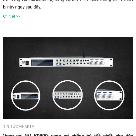
bị này ngay sau đây.
Chi tiết >>
TIN TỨC VINAKTV
Vang cơ AM K9800: vang cơ chống hú tốt nhất cho dàn